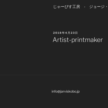
じゃーびす工房 - ジョージ
POSTED
2018年4月23日
ON
Artist-printmaker
info@jarviskobo.jp