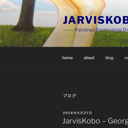
Skip
to
JARVISKOB
content
———Paintings Printmaking D
home
about
blog
c
ブログ
POSTED
2018年4月27日
ON
JarvisKobo – Georg