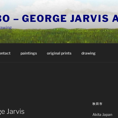
O – GEORGE JARVIS 
rawing
ontact
paintings
original prints
drawing
秋田市
e Jarvis
Akita Japan